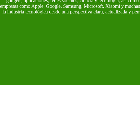
gadgets, aplicaciones, redes sociales, ciencia y tecnología, así com
empresas como Apple, Google, Samsung, Microsoft, Xiaomi y muchas m
la industria tecnológica desde una perspectiva clara, actualizada y p