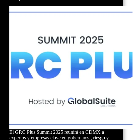
El GRC Plus Summit 2025 reunirá en CDMX a
expertos y empresas clave en gobernanza, riesgo y