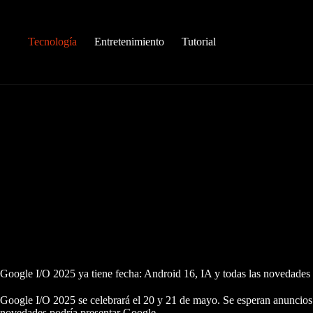
Saltar
al
contenido
Tecnología
Entretenimiento
Tutorial
Google I/O 2025 ya tiene fecha: Android 16, IA y todas las novedades
Google I/O 2025 se celebrará el 20 y 21 de mayo. Se esperan anuncio
novedades podría presentar Google.