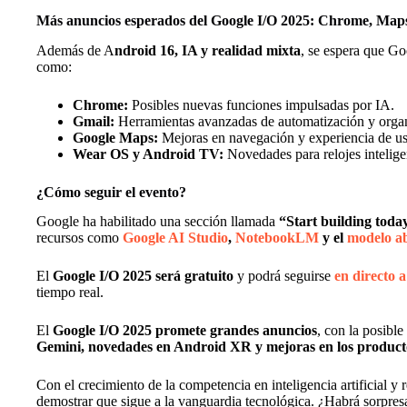
Más anuncios esperados del Google I/O 2025: Chrome, Map
Además de A
ndroid 16, IA y realidad mixta
, se espera que Go
como:
Chrome:
Posibles nuevas funciones impulsadas por IA.
Gmail:
Herramientas avanzadas de automatización y orga
Google Maps:
Mejoras en navegación y experiencia de us
Wear OS y Android TV:
Novedades para relojes inteligen
¿Cómo seguir el evento?
Google ha habilitado una sección llamada
“Start building toda
recursos como
Google AI Studio
,
NotebookLM
y el
modelo ab
El
Google I/O 2025 será gratuito
y podrá seguirse
en directo 
tiempo real.
El
Google I/O 2025 promete grandes anuncios
, con la posible
Gemini, novedades en Android XR y mejoras en los product
Con el crecimiento de la competencia en inteligencia artificial y
demostrar que sigue a la vanguardia tecnológica. ¿Habrá sorpres