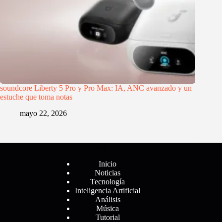
soundcore Liberty 5 Pro y Pro Max: IA, ANC avanzado y un
estuche que toma notas
mayo 22, 2026
Menú
Inicio
Noticias
Tecnología
Inteligencia Artificial
Análisis
Música
Tutorial