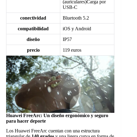
(auriculares)Carga por
USB-C
conectividad
Bluetooth 5.2
compatibilidad
iOS y Android
diseño
IP57
precio
119 euros
Huawei FreeArc: Un diseño ergonómico y seguro
para hacer deporte
Los Huawei FreeArc cuentan con una estructura
triangular de
140 grados
y una ligera curva en forma de