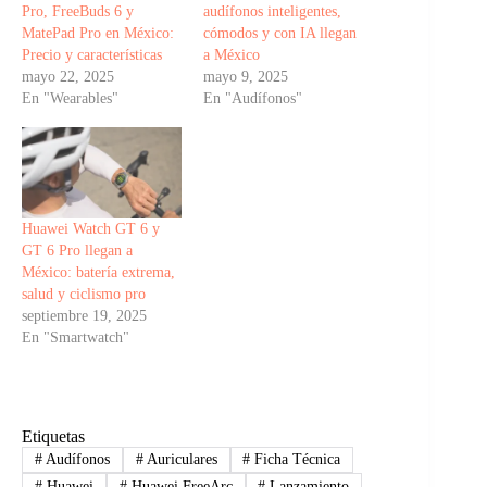
Pro, FreeBuds 6 y
audífonos inteligentes,
MatePad Pro en México:
cómodos y con IA llegan
Precio y características
a México
mayo 22, 2025
mayo 9, 2025
En "Wearables"
En "Audífonos"
Huawei Watch GT 6 y
GT 6 Pro llegan a
México: batería extrema,
salud y ciclismo pro
septiembre 19, 2025
En "Smartwatch"
Etiquetas
#
Audífonos
#
Auriculares
#
Ficha Técnica
#
Huawei
#
Huawei FreeArc
#
Lanzamiento