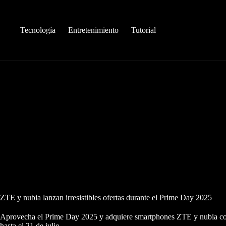
Saltar
al
contenido
Tecnología
Entretenimiento
Tutorial
ZTE y nubia lanzan irresistibles ofertas durante el Prime Day 2025
Aprovecha el Prime Day 2025 y adquiere smartphones ZTE y nubia c
hasta el 21 de julio.