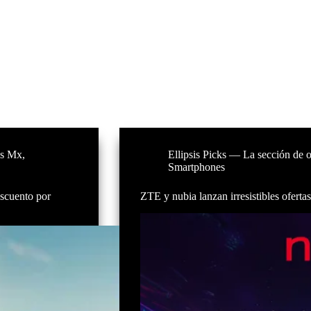
sis Mx
,
Ellipsis Picks — La sección de o
Smartphones
scuento por
ZTE y nubia lanzan irresistibles ofert