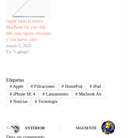
Apple lanza la nueva
MacBook Air con chip
M4: más rápida, eficiente
y con nuevo color
marzo 5, 2025
En "Laptops"
Etiquetas
#
Apple
#
Filtraciones
#
HomePod
#
iPad
#
iPhone SE 4
#
Lanzamiento
#
Macbook Air
#
Noticias
#
Tecnología
ANTERIOR
SIGUIENTE
Deja un comentario