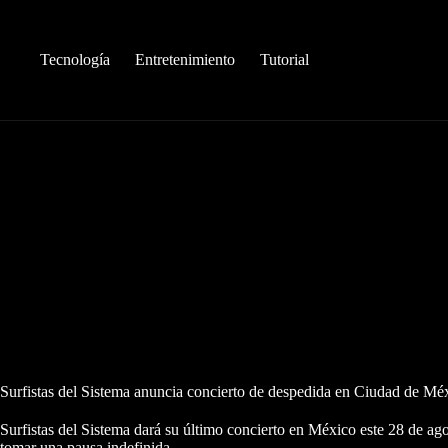
Saltar
al
contenido
Tecnología
Entretenimiento
Tutorial
Surfistas del Sistema anuncia concierto de despedida en Ciudad de Méx
Surfistas del Sistema dará su último concierto en México este 28 de a
tomar una pausa indefinida.