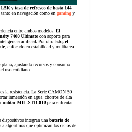
 1.5K y tasa de refresco de hasta 144
da tanto en navegación como en
gaming
y
eriencia entre ambos modelos.
El
sity 7400 Ultimate
con soporte para
eligencia artificial. Por otro lado
, el
ate
, enfocado en estabilidad y multitarea
o plano, ajustando recursos y consumo
el uso cotidiano.
es la resistencia. La Serie CAMON 50
ortar inmersión en agua, chorros de alta
ión militar MIL-STD-810
para enfrentar
 dispositivos integran una
batería de
s a algoritmos que optimizan los ciclos de