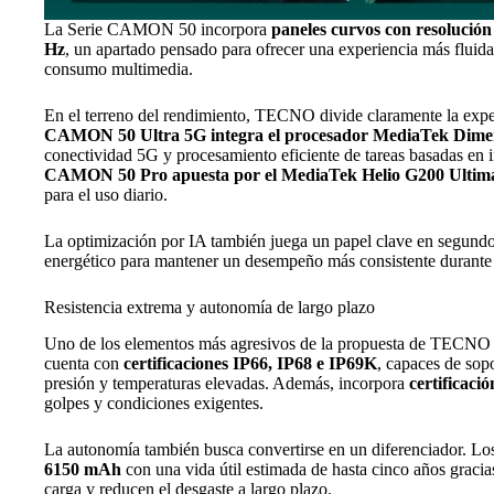
La Serie CAMON 50 incorpora
paneles curvos con resolución
Hz
, un apartado pensado para ofrecer una experiencia más flui
consumo multimedia.
En el terreno del rendimiento, TECNO divide claramente la exp
CAMON 50 Ultra 5G integra el procesador MediaTek Dimen
conectividad 5G y procesamiento eficiente de tareas basadas en int
CAMON 50 Pro apuesta por el MediaTek Helio G200 Ultim
para el uso diario.
La optimización por IA también juega un papel clave en segund
energético para mantener un desempeño más consistente durante 
Resistencia extrema y autonomía de largo plazo
Uno de los elementos más agresivos de la propuesta de TECNO 
cuenta con
certificaciones IP66, IP68 e IP69K
, capaces de sop
presión y temperaturas elevadas. Además, incorpora
certificac
golpes y condiciones exigentes.
La autonomía también busca convertirse en un diferenciador. Los
6150 mAh
con una vida útil estimada de hasta cinco años gracia
carga y reducen el desgaste a largo plazo.