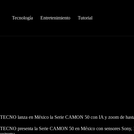
Saltar
al
contenido
Tecnología
Entretenimiento
Tutorial
TECNO lanza en México la Serie CAMON 50 con IA y zoom de hasta 1
TECNO presenta la Serie CAMON 50 en México con sensores Sony, IA
extrema.