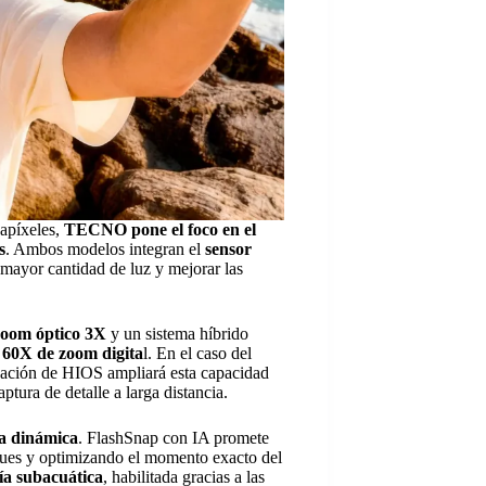
gapíxeles,
TECNO pone el foco en el
s
. Ambos modelos integran el
sensor
mayor cantidad de luz y mejorar las
zoom óptico 3X
y un sistema híbrido
 60X de zoom digita
l. En el caso del
ción de HIOS ampliará esta capacidad
tura de detalle a larga distancia.
ía dinámica
. FlashSnap con IA promete
ques y optimizando el momento exacto del
ía subacuática
, habilitada gracias a las