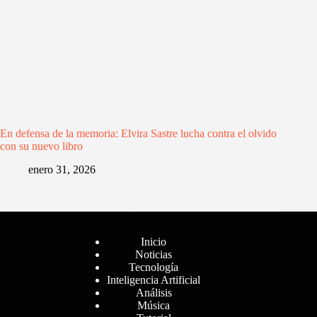
En defensa de la memoria: Elvira Sastre lucha contra el olvido
con su nuevo libro
enero 31, 2026
Menú
Inicio
Noticias
Tecnología
Inteligencia Artificial
Análisis
Música