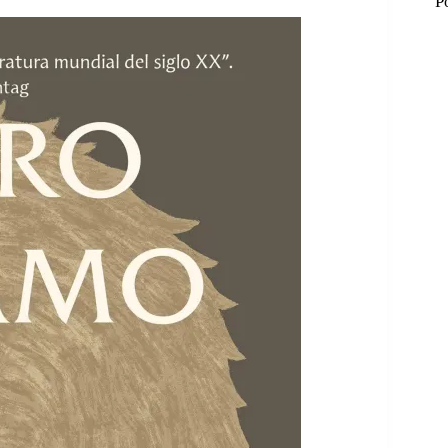
P
M
M