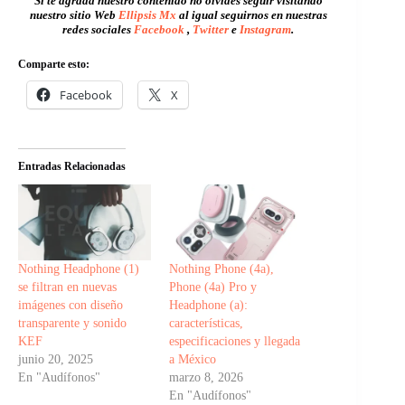
Si te agrada nuestro contenido no olvides seguir visitando
nuestro sitio Web
Ellipsis Mx
al igual seguirnos en nuestras
redes sociales
Facebook
,
Twitter
e
Instagram
.
Comparte esto:
Facebook
X
Entradas Relacionadas
Nothing Headphone (1)
Nothing Phone (4a),
se filtran en nuevas
Phone (4a) Pro y
imágenes con diseño
Headphone (a):
transparente y sonido
características,
KEF
especificaciones y llegada
junio 20, 2025
a México
En "Audífonos"
marzo 8, 2026
En "Audífonos"