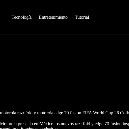
Saltar
al
contenido
Tecnología
Entretenimiento
Tutorial
motorola razr fold y motorola edge 70 fusion FIFA World Cup 26 Collec
Motorola presenta en México los nuevos razr fold y edge 70 fusion in
premium y funciones exclusivas.