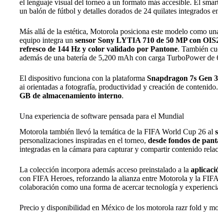
el lenguaje visual del torneo a un formato más accesible. El sma
un balón de fútbol y detalles dorados de 24 quilates integrados en
Más allá de la estética, Motorola posiciona este modelo como una
equipo integra un
sensor Sony LYTIA 710 de 50 MP con OIS2,
refresco de 144 Hz y color validado por Pantone
. También cu
además de una batería de 5,200 mAh con carga TurboPower de
El dispositivo funciona con la plataforma
Snapdragon 7s Gen 
ai orientadas a fotografía, productividad y creación de contenid
GB de almacenamiento interno
.
Una experiencia de software pensada para el Mundial
Motorola también llevó la temática de la FIFA World Cup 26 al
personalizaciones inspiradas en el torneo,
desde fondos de pant
integradas en la cámara para capturar y compartir contenido rela
La colección incorpora además acceso preinstalado a la
aplicac
con FIFA Heroes, reforzando la alianza entre Motorola y la FIF
colaboración como una forma de acercar tecnología y experiencias
Precio y disponibilidad en México de los motorola razr fold y 