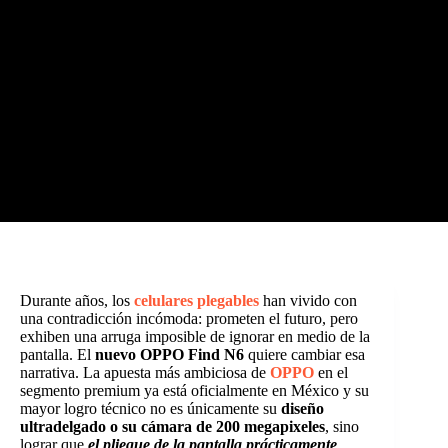
Durante años, los
celulares plegables
han vivido con
una contradicción incómoda: prometen el futuro, pero
exhiben una arruga imposible de ignorar en medio de la
pantalla. El
nuevo OPPO Find N6
quiere cambiar esa
narrativa. La apuesta más ambiciosa de
OPPO
en el
segmento premium ya está oficialmente en México y su
mayor logro técnico no es únicamente su
diseño
ultradelgado o su cámara de 200 megapixeles
, sino
lograr que
el pliegue de la pantalla prácticamente