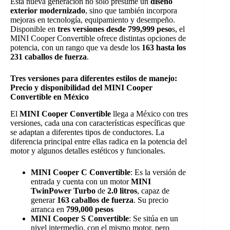
Esta nueva generación no solo presume un
diseño
exterior modernizado
, sino que también incorpora
mejoras en tecnología, equipamiento y desempeño.
Disponible en
tres versiones
desde 799,999 peso
s, el
MINI Cooper Convertible ofrece distintas opciones de
potencia, con un rango que va desde los
163 hasta los
231 caballos de fuerza
.
Tres versiones para diferentes estilos de manejo:
Precio y disponibilidad del MINI Cooper
Convertible en México
El
MINI Cooper Convertible
llega a México con tres
versiones, cada una con características específicas que
se adaptan a diferentes tipos de conductores. La
diferencia principal entre ellas radica en la potencia del
motor y algunos detalles estéticos y funcionales.
MINI Cooper C Convertible
: Es la versión de
entrada y cuenta con un motor
MINI
TwinPower Turbo
de
2.0 litros
, capaz de
generar
163 caballos de fuerza
. Su precio
arranca en
799,000 pesos
MINI Cooper S Convertible
: Se sitúa en un
nivel intermedio, con el mismo motor, pero