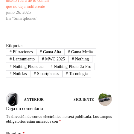
diseño fuera de lo común
que no deja indiferente
junio 26, 2025
En "Smartphones"
Etiquetas
#
Filtraciones
#
Gama Alta
#
Gama Media
#
Lanzamiento
#
MWC 2025
#
Nothing
#
Nothing Phone 3a
#
Nothing Phonr 3a Pro
#
Noticias
#
Smartphones
#
Tecnología
ANTERIOR
SIGUIENTE
Deja un comentario
Tu dirección de correo electrónico no será publicada.
Los campos
obligatorios están marcados con
*
Nombre
*