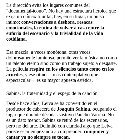
La dirección evita los lugares comunes del
“documental-ícono”. No hay una estructura heroica que
exija un clímax triunfal; hay, en su lugar, un pulso
íntimo:
conversaciones a deshora, resacas
emocionales, la rutina de volver a casa entre la
euforia del escenario y la trivialidad de la vida
cotidiana
.
Esa mezcla, a veces monótona, otras veces
dolorosamente luminosa, permite ver la música no como
un talento eterno sino como un trabajo sujeto a desgaste.
La película
respira en los silencios tanto como en los
acordes
, y ese ritmo —más contemplativo que
espectacular— es su mayor apuesta estética.
Sabina, la fraternidad y el espejo de la canción
Desde hace años, Leiva se ha convertido en el
productor de cabecera de
Joaquín Sabina
, ocupando el
lugar que durante décadas sostuvo Pancho Varona. No
es un dato menor. Sabina se retiró de los escenarios,
pero no del arte. Delimitó con claridad algo que Leiva
parece estar empezando a comprender:
componer y
cantar ya no siempre se tocan
.