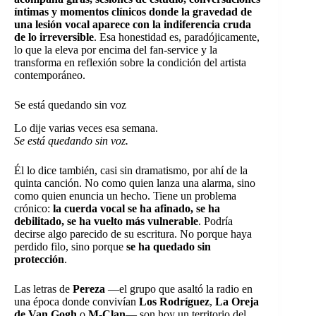
íntimas y momentos clínicos donde la gravedad de
una lesión vocal aparece con la indiferencia cruda
de lo irreversible
. Esa honestidad es, paradójicamente,
lo que la eleva por encima del fan-service y la
transforma en reflexión sobre la condición del artista
contemporáneo.
Se está quedando sin voz
Lo dije varias veces esa semana.
Se está quedando sin voz.
Él lo dice también, casi sin dramatismo, por ahí de la
quinta canción. No como quien lanza una alarma, sino
como quien enuncia un hecho. Tiene un problema
crónico:
la cuerda vocal se ha afinado, se ha
debilitado, se ha vuelto más vulnerable
. Podría
decirse algo parecido de su escritura. No porque haya
perdido filo, sino porque
se ha quedado sin
protección
.
Las letras de
Pereza
—el grupo que asaltó la radio en
una época donde convivían
Los Rodríguez
,
La Oreja
de Van Gogh
o
M-Clan
— son hoy un territorio del