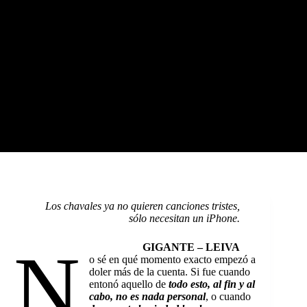
Los chavales ya no quieren canciones tristes,
sólo necesitan un iPhone.
N
GIGANTE – LEIVA
o sé en qué momento exacto empezó a
doler más de la cuenta. Si fue cuando
entonó aquello de
todo esto, al fin y al
cabo, no es nada personal
, o cuando