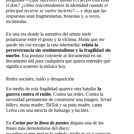
el don? ¿cómo reacomodamos la identidad cuando el
principal recurso se vuelve incierto?
— y deja que las
respuestas sean fragmentarias, honestas y, a veces,
incómodas.
En una era donde la narrativa del artista suele
polarizarse entre el genio y la víctima,
Hasta que me
quede sin voz
escoge la ruta intermedia:
relata la
perseverancia sin sentimentalismo y la fragilidad sin
morbo
. Esa postura convierte al documental en un
documento útil para cualquiera que quiera entender qué
significa sostener la música hoy.
Redes sociales, ruido y desaparición
En medio de esta fragilidad aparece otra batalla
: la
guerra contra el ruido
. Contra las redes. Contra la
necesidad permanente de construirse una imagen.
Serial
killers, masa madre; TikTok y su puta madre
, canta
Leiva con una mezcla de hartazgo y lucidez.
En
Cortar por la línea de puntos
dispara una de las
frases más demoledoras del disco:
no sabes si eres real ni lo sabrás; nadie te va a conocer