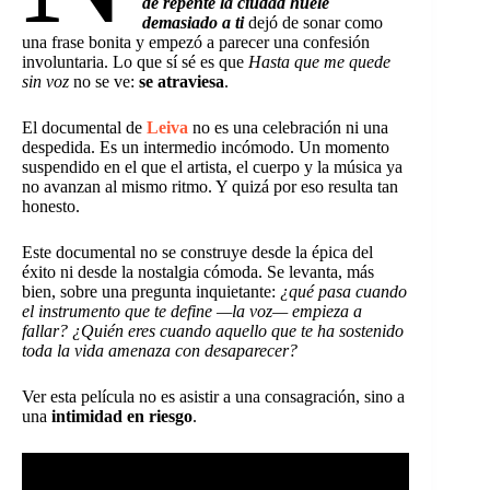
de repente la ciudad huele
demasiado a ti
dejó de sonar como
una frase bonita y empezó a parecer una confesión
involuntaria. Lo que sí sé es que
Hasta que me quede
sin voz
no se ve:
se atraviesa
.
El documental de
Leiva
no es una celebración ni una
despedida. Es un intermedio incómodo. Un momento
suspendido en el que el artista, el cuerpo y la música ya
no avanzan al mismo ritmo. Y quizá por eso resulta tan
honesto.
Este documental no se construye desde la épica del
éxito ni desde la nostalgia cómoda. Se levanta, más
bien, sobre una pregunta inquietante:
¿qué pasa cuando
el instrumento que te define —la voz— empieza a
fallar? ¿Quién eres cuando aquello que te ha sostenido
toda la vida amenaza con desaparecer?
Ver esta película no es asistir a una consagración, sino a
una
intimidad en riesgo
.