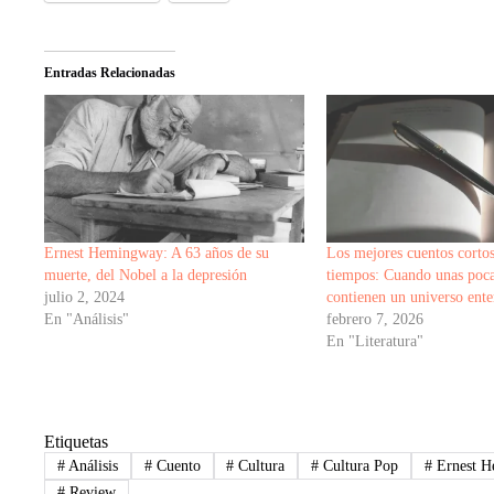
Entradas Relacionadas
Ernest Hemingway: A 63 años de su
Los mejores cuentos cortos
muerte, del Nobel a la depresión
tiempos: Cuando unas poca
julio 2, 2024
contienen un universo ente
En "Análisis"
febrero 7, 2026
En "Literatura"
Etiquetas
#
Análisis
#
Cuento
#
Cultura
#
Cultura Pop
#
Ernest 
#
Review