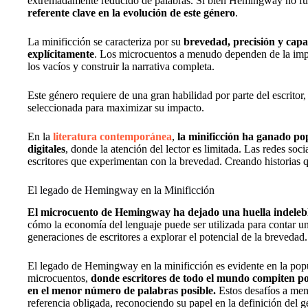
extremadamente reducido de palabras. Si bien Hemingway no fue 
referente clave en la evolución de este género
.
La minificción se caracteriza por su
brevedad, precisión y capa
explícitamente
. Los microcuentos a menudo dependen de la implic
los vacíos y construir la narrativa completa.
Este género requiere de una gran habilidad por parte del escrito
seleccionada para maximizar su impacto.
En la
literatura contemporánea
,
la minificción ha ganado po
digitales
, donde la atención del lector es limitada. Las redes so
escritores que experimentan con la brevedad. Creando historias 
El legado de Hemingway en la Minificción
El microcuento de Hemingway ha dejado una huella indeleble
cómo la economía del lenguaje puede ser utilizada para contar un
generaciones de escritores a explorar el potencial de la brevedad.
El legado de Hemingway en la minificción es evidente en la popu
microcuentos,
donde escritores de todo el mundo compiten po
en el menor número de palabras posible.
Estos desafíos a me
referencia obligada, reconociendo su papel en la definición del g