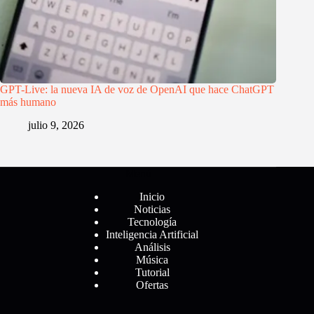
GPT-Live: la nueva IA de voz de OpenAI que hace ChatGPT
más humano
julio 9, 2026
Menú
Inicio
Noticias
Tecnología
Inteligencia Artificial
Análisis
Música
Tutorial
Ofertas