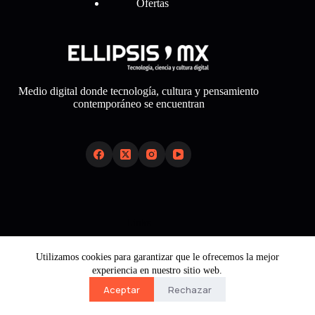
Ofertas
Medio digital donde tecnología, cultura y pensamiento
contemporáneo se encuentran
Links
Sobre Nosotros
Utilizamos cookies para garantizar que le ofrecemos la mejor
Aviso Legal
experiencia en nuestro sitio web.
Política de Cookies
Política de Privacidad
Aceptar
Rechazar
Contacto
Copyright © 2026 - Ellipsis Mx