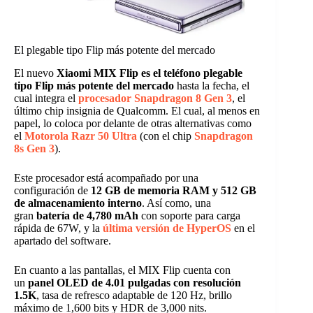
El plegable tipo Flip más potente del mercado
El nuevo
Xiaomi MIX Flip es el teléfono plegable
tipo Flip más potente del mercado
hasta la fecha, el
cual integra el
procesador Snapdragon 8 Gen 3
, el
último chip insignia de Qualcomm. El cual, al menos en
papel, lo coloca por delante de otras alternativas como
el
Motorola Razr 50 Ultra
(con el chip
Snapdragon
8s Gen 3
).
Este procesador está acompañado por una
configuración de
12 GB de memoria RAM y 512 GB
de almacenamiento interno
. Así como, una
gran
batería de 4,780 mAh
con soporte para carga
rápida de 67W, y la
última versión de HyperOS
en el
apartado del software.
En cuanto a las pantallas, el MIX Flip cuenta con
un
panel OLED de 4.01 pulgadas con resolución
1.5K
, tasa de refresco adaptable de 120 Hz, brillo
máximo de 1,600 bits y HDR de 3,000 nits.