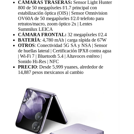
CÁMARAS TRASERAS:
Sensor Light Hunter
800 de 50 megapíxeles f/1.7 principal con
estabilización óptica (OIS) | Sensor Omnivision
OV60A de 50 megapíxeles f/2.0 telefoto para
retratos/macro, zoom óptico 2x | Lentes
Summilux LEICA
CÁMARA FRONTAL:
32 megapíxeles f/2.4
BATERÍA
: 4,780 mAh | carga rápida de 67W
OTROS
: Conectividad 5G SA y NSA | Sensor
de huellas lateral | Certificación IPX8 contra agua
| Wi-Fi 7 | Bluetooth 5.4 | Altavoces estéreo |
Sonido Hi-Res | NFC
PRECIO
: Desde 5,999 yuanes, alrededor de
14,887 pesos mexicanos al cambio