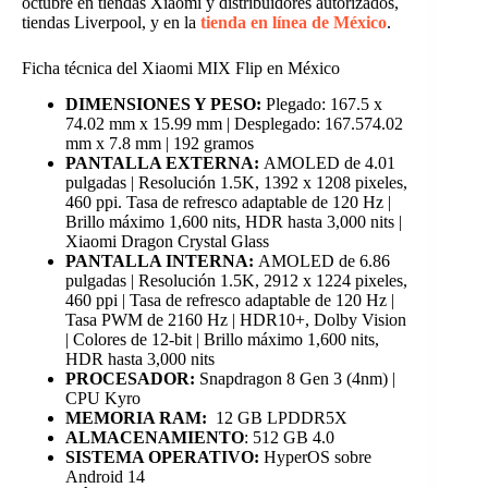
octubre en tiendas Xiaomi y distribuidores autorizados,
tiendas Liverpool, y en la
tienda en línea de México
.
Ficha técnica del Xiaomi MIX Flip en México
DIMENSIONES Y PESO:
Plegado: 167.5 x
74.02 mm x 15.99 mm | Desplegado: 167.574.02
mm x 7.8 mm | 192 gramos
PANTALLA EXTERNA:
AMOLED de 4.01
pulgadas | Resolución 1.5K, 1392 x 1208 pixeles,
460 ppi. Tasa de refresco adaptable de 120 Hz |
Brillo máximo 1,600 nits, HDR hasta 3,000 nits |
Xiaomi Dragon Crystal Glass
PANTALLA INTERNA:
AMOLED de 6.86
pulgadas | Resolución 1.5K, 2912 x 1224 pixeles,
460 ppi | Tasa de refresco adaptable de 120 Hz |
Tasa PWM de 2160 Hz | HDR10+, Dolby Vision
| Colores de 12-bit | Brillo máximo 1,600 nits,
HDR hasta 3,000 nits
PROCESADOR:
Snapdragon 8 Gen 3 (4nm) |
CPU Kyro
MEMORIA RAM:
12 GB LPDDR5X
ALMACENAMIENTO
: 512 GB 4.0
SISTEMA OPERATIVO:
HyperOS sobre
Android 14