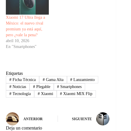
Xiaomi 17 Ultra llega a
México: el nuevo rival
premium ya está aquí,
pero ¿vale la pena?
abril 10, 2026
En "Smartphones"
Etiquetas
#
Ficha Técnica
#
Gama Alta
#
Lanzamiento
#
Noticias
#
Plegable
#
Smartphones
#
Tecnología
#
Xiaomi
#
Xiaomi MIX Flip
ANTERIOR
SIGUIENTE
Deja un comentario