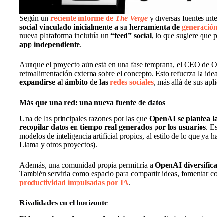
Según un
reciente informe de
The Verge
y diversas fuentes int
social vinculado inicialmente a su herramienta de
generación
nueva plataforma incluiría un
“feed” social
, lo que sugiere que 
app independiente
.
Aunque el proyecto aún está en una fase temprana, el CEO de
retroalimentación externa sobre el concepto. Esto refuerza la id
expandirse al ámbito de las
redes sociales
, más allá de sus apl
Más que una red: una nueva fuente de datos
Una de las principales razones por las que
OpenAI se plantea l
recopilar datos en tiempo real generados por los usuarios
. E
modelos de inteligencia artificial propios, al estilo de lo que ya 
Llama y otros proyectos).
Además, una comunidad propia permitiría a
OpenAI diversificar
También serviría como espacio para compartir ideas, fomentar c
productividad impulsadas por IA
.
Rivalidades en el horizonte