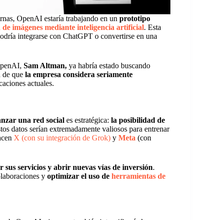
ernas, OpenAI estaría trabajando en un
prototipo
 de imágenes mediante inteligencia artificial
. Esta
podría integrarse con ChatGPT o convertirse en una
 OpenAI,
Sam Altman,
ya habría estado buscando
ea de que
la empresa considera seriamente
icaciones actuales.
anzar una red social
es estratégica:
la posibilidad de
stos datos serían extremadamente valiosos para entrenar
hacen
X (con su integración de Grok)
y
Meta
(con
 sus servicios y abrir nuevas vías de inversión
.
olaboraciones y
optimizar el uso de
herramientas de