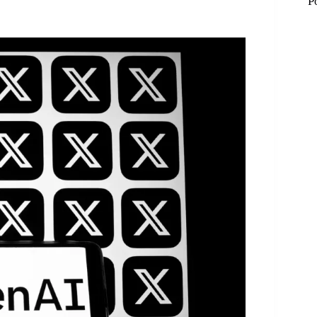
P
M
M