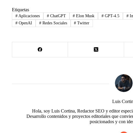
Etiquetas
#
Aplicaciones
#
ChatGPT
#
Elon Musk
#
GPT-4.5
#
In
#
OpenAI
#
Redes Sociales
#
Twitter
Luis Corti
Hola, soy Luis Cortina, Redactor SEO y editor especial
Desarrollo contenidos y proyectos editoriales que convie
posicionados y con ide