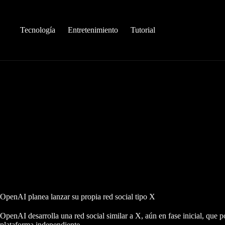
Saltar
al
contenido
Tecnología
Entretenimiento
Tutorial
OpenAI planea lanzar su propia red social tipo X
OpenAI desarrolla una red social similar a X, aún en fase inicial, que
plataforma independiente.