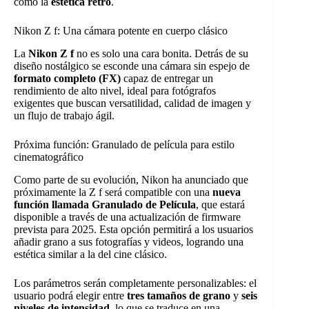
como la
estética retro
.
Nikon Z f: Una cámara potente en cuerpo clásico
La
Nikon Z f
no es solo una cara bonita. Detrás de su
diseño nostálgico se esconde una cámara sin espejo de
formato completo (FX)
capaz de entregar un
rendimiento de alto nivel, ideal para fotógrafos
exigentes que buscan versatilidad, calidad de imagen y
un flujo de trabajo ágil.
Próxima función: Granulado de película para estilo
cinematográfico
Como parte de su evolución, Nikon ha anunciado que
próximamente la Z f será compatible con una
nueva
función llamada Granulado de Película
, que estará
disponible a través de una actualización de firmware
prevista para 2025. Esta opción permitirá a los usuarios
añadir grano a sus fotografías y videos, logrando una
estética similar a la del cine clásico.
Los parámetros serán completamente personalizables: el
usuario podrá elegir entre
tres tamaños de grano
y
seis
niveles de intensidad
, lo que se traduce en una