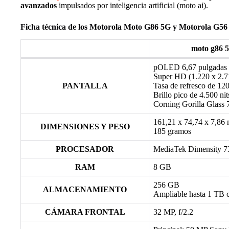
avanzados
impulsados por inteligencia artificial (moto ai).
Ficha técnica de los Motorola Moto G86 5G y Motorola G56
moto g86 
pOLED 6,67 pulgadas
Super HD (1.220 x 2.71
PANTALLA
Tasa de refresco de 12
Brillo pico de 4.500 nit
Corning Gorilla Glass 
161,21 x 74,74 x 7,86
DIMENSIONES Y PESO
185 gramos
PROCESADOR
MediaTek Dimensity 7
RAM
8 GB
256 GB
ALMACENAMIENTO
Ampliable hasta 1 TB
CÁMARA FRONTAL
32 MP, f/2.2