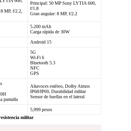
 LYTIA 600,
Principal: 50 MP Sony LYTIA 600,
f/1.8
8 MP, f/2.2,
Gran angular: 8 MP, f/2.2
5.200 mAh
Carga rápida de 30W
Android 15
5G
Wi-Fi 6
Bluetooth 5.3
NFC
GPS
es
Altavoces estéreo, Dolby Atmos
IP68/IP69, Durabilidad militar
10H
Sensor de huellas en el lateral
a pantalla
5,999 pesos
istencia militar