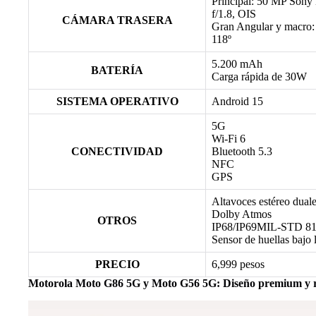
Principal: 50 MP Sony
f/1.8, OIS
CÁMARA TRASERA
Gran Angular y macro: 
118º
5.200 mAh
BATERÍA
Carga rápida de 30W
SISTEMA OPERATIVO
Android 15
5G
Wi-Fi 6
CONECTIVIDAD
Bluetooth 5.3
NFC
GPS
Altavoces estéreo dual
Dolby Atmos
OTROS
IP68/IP69MIL-STD 8
Sensor de huellas bajo l
PRECIO
6,999 pesos
Motorola Moto G86 5G y Moto G56 5G: Diseño premium y res