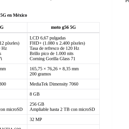
P
 5G en México
5G
moto g56 5G
LCD 6,67 pulgadas
2 píxeles)
FHD+ (1.080 x 2.400 píxeles)
0 Hz
Tasa de refresco de 120 Hz
s
Brillo pico de 1.000 nits
7i
Corning Gorilla Glass 71
 mm
165,75 × 76,26 × 8,35 mm
200 gramos
300
MediaTek Dimensity 7060
8 GB
M
256 GB
 con microSD
Ampliable hasta 2 TB con microSD
M
32 MP