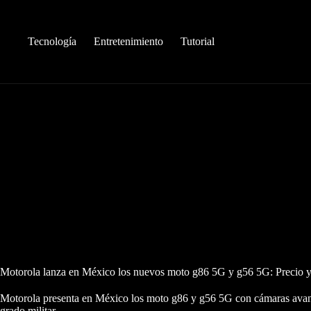
Saltar
al
contenido
Tecnología
Entretenimiento
Tutorial
Motorola lanza en México los nuevos moto g86 5G y g56 5G: Precio y c
Motorola presenta en México los moto g86 y g56 5G con cámaras avanz
grado militar.