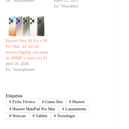
En "Smartphones"
mayo 22, 2025
En "Wearables"
Huawei Pura 90 Pro y 90
Pro Max: así son los
nuevos flagship con zoom
de 200MP y nueva era AI
abril 20, 2026
En "Smartphones"
Etiquetas
#
Ficha Técnica
#
Gama Alta
#
Huawei
#
Huawei MatePad Pro Max
#
Lanzamiento
#
Noticias
#
Tablets
#
Tecnología