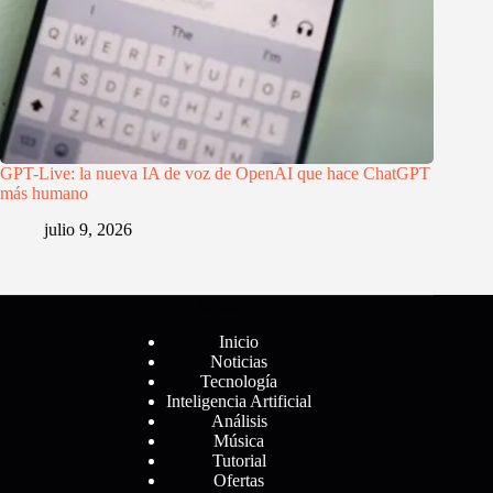
GPT-Live: la nueva IA de voz de OpenAI que hace ChatGPT
más humano
julio 9, 2026
Menú
Inicio
Noticias
Tecnología
Inteligencia Artificial
Análisis
Música
Tutorial
Ofertas