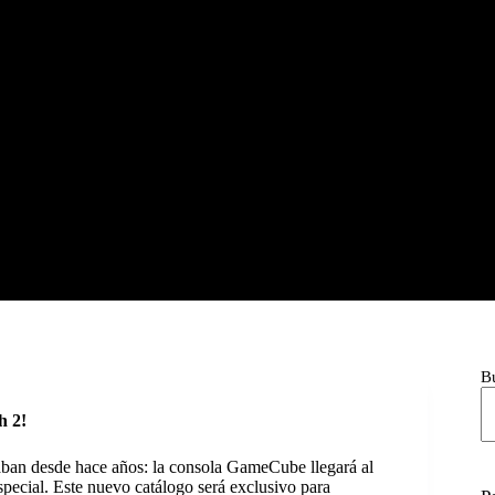
B
h 2!
ban desde hace años: la consola GameCube llegará al
special. Este nuevo catálogo será exclusivo para