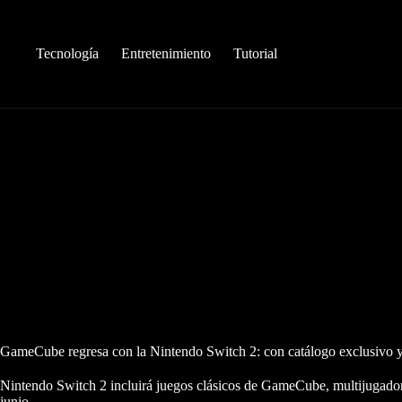
Saltar
al
contenido
Tecnología
Entretenimiento
Tutorial
GameCube regresa con la Nintendo Switch 2: con catálogo exclusivo y 
Nintendo Switch 2 incluirá juegos clásicos de GameCube, multijugador o
junio.