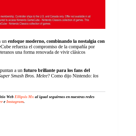
on un
enfoque moderno, combinando la nostalgia con
eCube refuerza el compromiso de la compañía por
eteranos una forma renovada de vivir clásicos
 apuntan a un
futuro brillante para los fans del
Super Smash Bros. Melee
? Como dijo Nintendo:
los
sitio Web
Ellipsis Mx
al igual seguirnos en nuestras redes
er
e
Instagram
.