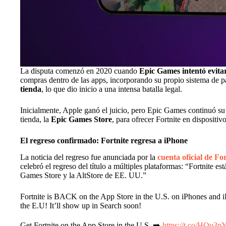
La disputa comenzó en 2020 cuando
Epic Games intentó evita
compras dentro de las apps, incorporando su propio sistema de 
tienda
, lo que dio inicio a una intensa batalla legal.
Inicialmente, Apple ganó el juicio, pero Epic Games continuó su l
tienda, la
Epic Games Store
, para ofrecer Fortnite en dispositiv
El regreso confirmado: Fortnite regresa a iPhone
La noticia del regreso fue anunciada por la
cuenta oficial de For
celebró el regreso del título a múltiples plataformas: “Fortnite e
Games Store y la AltStore de EE. UU.”
Fortnite is BACK on the App Store in the U.S. on iPhones and 
the E.U! It’ll show up in Search soon!
Get Fortnite on the App Store in the U.S. ➡️
https://t.co/HQu