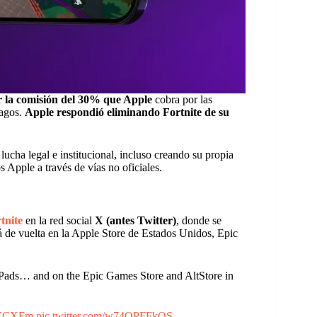
r la comisión del 30% que Apple
cobra por las
pagos.
Apple respondió eliminando Fortnite de su
ucha legal e institucional, incluso creando su propia
os Apple a través de vías no oficiales.
tnite
en la red social
X (antes Twitter)
, donde se
stá de vuelta en la Apple Store de Estados Unidos, Epic
iPads… and on the Epic Games Store and AltStore in
3pYCXFm
pic.twitter.com/w74QPFFkOS