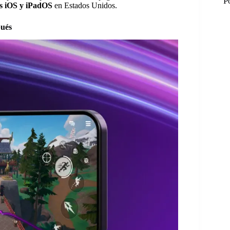
P
os iOS y iPadOS
en Estados Unidos.
pués
M
M