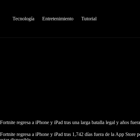
Saltar
al
contenido
Tecnología
Entretenimiento
Tutorial
Fortnite regresa a iPhone y iPad tras una larga batalla legal y años fuer
Fortnite regresa a iPhone y iPad tras 1,742 días fuera de la App Store 
estar disponible.