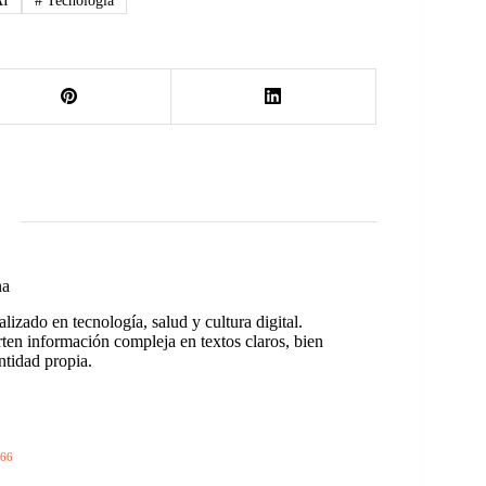
AI
#
Tecnología
na
izado en tecnología, salud y cultura digital.
rten información compleja en textos claros, bien
ntidad propia.
66