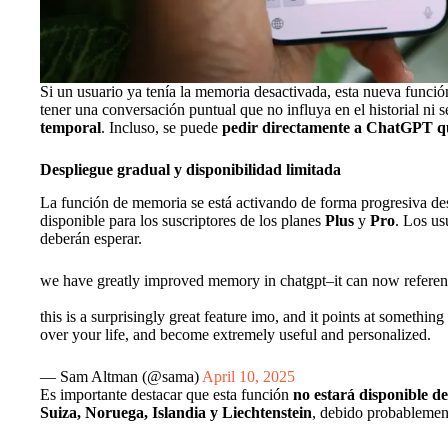
Si un usuario ya tenía la memoria desactivada, esta nueva funci
tener una conversación puntual que no influya en el historial ni s
temporal
. Incluso, se puede
pedir directamente a ChatGPT que
Despliegue gradual y disponibilidad limitada
La función de memoria se está activando de forma progresiva des
disponible para los suscriptores de los planes
Plus
y
Pro
. Los us
deberán esperar.
we have greatly improved memory in chatgpt–it can now referenc
this is a surprisingly great feature imo, and it points at somethi
over your life, and become extremely useful and personalized.
— Sam Altman (@sama)
April 10, 2025
Es importante destacar que esta función
no estará disponible 
Suiza, Noruega, Islandia y Liechtenstein
, debido probablement