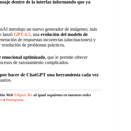
aje dentro de la interfaz informando que ya
OpenAI introdujo un nuevo generador de imágenes, más
se lanzó
GPT-4.5
, una
evolución del modelo de
eneración de respuestas incorrectas (alucinaciones) y
 resolución de problemas prácticos.
te emocional optimizado
, que le permite ofrecer
procesos de razonamiento complicados.
por hacer de ChatGPT una herramienta cada vez
uarios.
sitio Web
Ellipsis Mx
al igual seguirnos en nuestras redes
er
e
Instagram
.