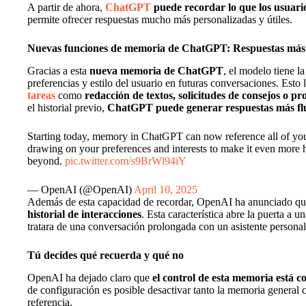
A partir de ahora,
ChatGPT
puede recordar lo que los usuario
permite ofrecer respuestas mucho más personalizadas y útiles.
Nuevas funciones de memoria de ChatGPT: Respuestas más p
Gracias a esta
nueva memoria de ChatGPT
, el modelo tiene l
preferencias y estilo del usuario en futuras conversaciones. Esto
tareas
como
redacción de textos, solicitudes de consejos o p
el historial previo,
ChatGPT puede generar respuestas más flui
Starting today, memory in ChatGPT can now reference all of your
drawing on your preferences and interests to make it even more he
beyond.
pic.twitter.com/s9BrWl94iY
— OpenAI (@OpenAI)
April 10, 2025
Además de esta capacidad de recordar, OpenAI ha anunciado q
historial de interacciones
. Esta característica abre la puerta a u
tratara de una conversación prolongada con un asistente personal
Tú decides qué recuerda y qué no
OpenAI ha dejado claro que
el control de esta memoria está 
de configuración es posible desactivar tanto la memoria genera
referencia.