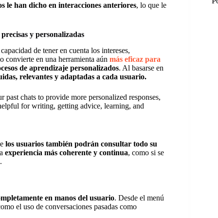
P
s le han dicho en interacciones anteriores
, lo que le
recisas y personalizadas
a capacidad de tener en cuenta los intereses,
 lo convierte en una herramienta aún
más eficaz para
rocesos de aprendizaje personalizados
. Al basarse en
das, relevantes y adaptadas a cada usuario.
 past chats to provide more personalized responses,
lpful for writing, getting advice, learning, and
ue
los usuarios también podrán consultar todo su
na
experiencia más coherente y continua
, como si se
.
M
M
completamente en manos del usuario
. Desde el menú
l como el uso de conversaciones pasadas como