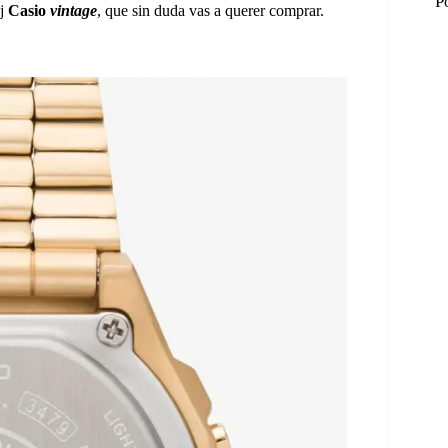
P
oj
Casio
vintage
, que sin duda vas a querer comprar.
M
M