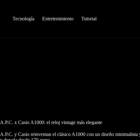
Saltar
al
contenido
Tecnología
Entretenimiento
Tutorial
A.P.C. x Casio A1000: el reloj vintage más elegante
A.P.C. y Casio reinventan el clásico A1000 con un diseño minimalista y
y dorada desde 170 euros.