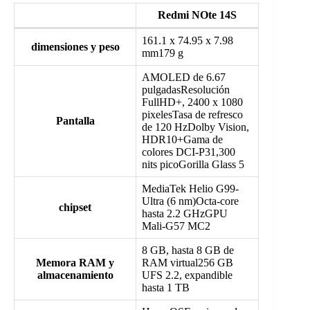
Redmi NOte 14S
161.1 x 74.95 x 7.98
dimensiones y peso
mm179 g
AMOLED de 6.67
pulgadasResolución
FullHD+, 2400 x 1080
pixelesTasa de refresco
Pantalla
de 120 HzDolby Vision,
HDR10+Gama de
colores DCI-P31,300
nits picoGorilla Glass 5
MediaTek Helio G99-
Ultra (6 nm)Octa-core
chipset
hasta 2.2 GHzGPU
Mali-G57 MC2
8 GB, hasta 8 GB de
Memora RAM y
RAM virtual256 GB
almacenamiento
UFS 2.2, expandible
hasta 1 TB