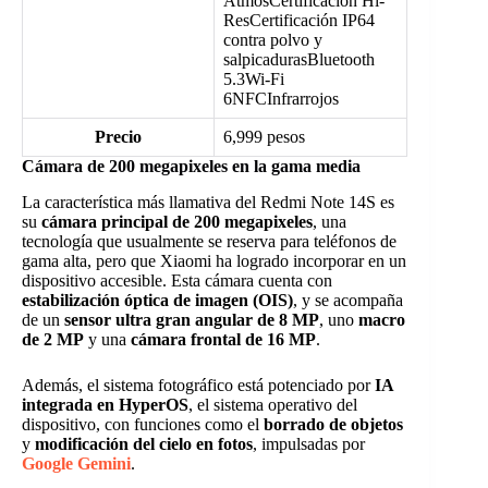
AtmosCertificación Hi-
ResCertificación IP64
contra polvo y
salpicadurasBluetooth
5.3Wi-Fi
6NFCInfrarrojos
Precio
6,999 pesos
Cámara de 200 megapixeles en la gama media
La característica más llamativa del Redmi Note 14S es
su
cámara principal de 200 megapixeles
, una
tecnología que usualmente se reserva para teléfonos de
gama alta, pero que Xiaomi ha logrado incorporar en un
dispositivo accesible. Esta cámara cuenta con
estabilización óptica de imagen (OIS)
, y se acompaña
de un
sensor ultra gran angular de 8 MP
, uno
macro
de 2 MP
y una
cámara frontal de 16 MP
.
Además, el sistema fotográfico está potenciado por
IA
integrada en HyperOS
, el sistema operativo del
dispositivo, con funciones como el
borrado de objetos
y
modificación del cielo en fotos
, impulsadas por
Google Gemini
.