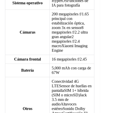
HyperOSFunciones de
Sistema operativo
IA para fotografía
200 megapixeles f/1.65
principal con
estabilización óptica,
zoom 3x en sensor8
Cámaras
megapixeles f/2.2 ultra
gran angular2
megapixeles f/2.4
macroXiaomi Imaging
Engine
Cámara frontal
16 megapixeles f/2.45
5,000 mAh con carga de
Batería
67W
Conectividad 4G
LTESensor de huellas en
pantallaSIM 1+ híbrida
(SIM o microSD)Jack
3.5 mm de
audioAltavoces
Otros
estéreoSonido Dolby