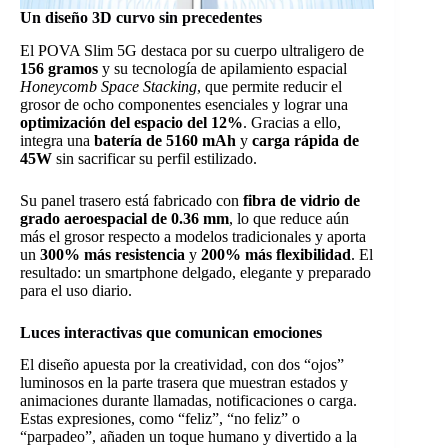
Un diseño 3D curvo sin precedentes
El POVA Slim 5G destaca por su cuerpo ultraligero de
156 gramos
y su tecnología de apilamiento espacial
Honeycomb Space Stacking
, que permite reducir el
grosor de ocho componentes esenciales y lograr una
optimización del espacio del 12%
. Gracias a ello,
integra una
batería de 5160 mAh
y
carga rápida de
45W
sin sacrificar su perfil estilizado.
Su panel trasero está fabricado con
fibra de vidrio de
grado aeroespacial de 0.36 mm
, lo que reduce aún
más el grosor respecto a modelos tradicionales y aporta
un
300% más resistencia
y
200% más flexibilidad
. El
resultado: un smartphone delgado, elegante y preparado
para el uso diario.
Luces interactivas que comunican emociones
El diseño apuesta por la creatividad, con dos “ojos”
luminosos en la parte trasera que muestran estados y
animaciones durante llamadas, notificaciones o carga.
Estas expresiones, como “feliz”, “no feliz” o
“parpadeo”, añaden un toque humano y divertido a la