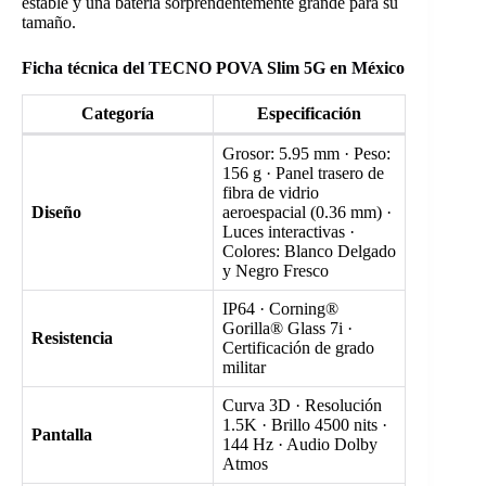
estable y una batería sorprendentemente grande para su
tamaño.
Ficha técnica del TECNO POVA Slim 5G en México
Categoría
Especificación
Grosor: 5.95 mm · Peso:
156 g · Panel trasero de
fibra de vidrio
Diseño
aeroespacial (0.36 mm) ·
Luces interactivas ·
Colores: Blanco Delgado
y Negro Fresco
IP64 · Corning®
Gorilla® Glass 7i ·
Resistencia
Certificación de grado
militar
Curva 3D · Resolución
1.5K · Brillo 4500 nits ·
Pantalla
144 Hz · Audio Dolby
Atmos