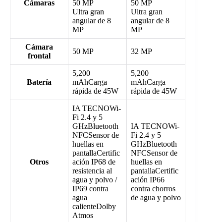
Cámaras
50 MP
50 MP
Ultra gran
Ultra gran
angular de 8
angular de 8
MP
MP
Cámara
50 MP
32 MP
frontal
5,200
5,200
Batería
mAhCarga
mAhCarga
rápida de 45W
rápida de 45W
IA TECNOWi-
Fi 2.4 y 5
GHzBluetooth
IA TECNOWi-
NFCSensor de
Fi 2.4 y 5
huellas en
GHzBluetooth
pantallaCertific
NFCSensor de
Otros
ación IP68 de
huellas en
resistencia al
pantallaCertific
agua y polvo /
ación IP66
IP69 contra
contra chorros
agua
de agua y polvo
calienteDolby
Atmos