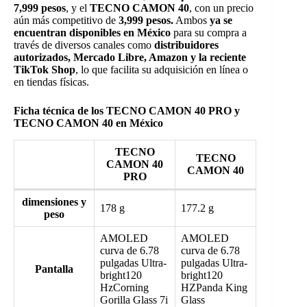
7,999 pesos
, y el
TECNO CAMON 40
, con un precio
aún más competitivo de
3,999 pesos.
Ambos
ya se
encuentran disponibles en México
para su compra a
través de diversos canales como
distribuidores
autorizados, Mercado Libre, Amazon y la reciente
TikTok Shop
, lo que facilita su adquisición en línea o
en tiendas físicas.
Ficha técnica de los TECNO CAMON 40 PRO y
TECNO CAMON 40 en México
TECNO
TECNO
CAMON 40
CAMON 40
PRO
dimensiones y
178 g
177.2 g
peso
AMOLED
AMOLED
curva de 6.78
curva de 6.78
pulgadas Ultra-
pulgadas Ultra-
Pantalla
bright120
bright120
HzCorning
HZPanda King
Gorilla Glass 7i
Glass