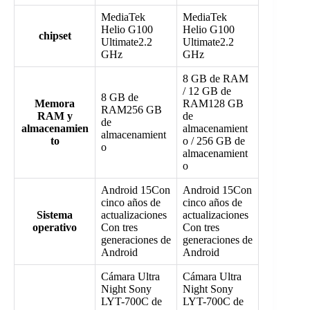
MediaTek
MediaTek
Helio G100
Helio G100
chipset
Ultimate2.2
Ultimate2.2
GHz
GHz
8 GB de RAM
/ 12 GB de
8 GB de
Memora
RAM128 GB
RAM256 GB
RAM y
de
de
almacenamien
almacenamient
almacenamient
to
o / 256 GB de
o
almacenamient
o
Android 15Con
Android 15Con
cinco años de
cinco años de
Sistema
actualizaciones
actualizaciones
operativo
Con tres
Con tres
generaciones de
generaciones de
Android
Android
Cámara Ultra
Cámara Ultra
Night Sony
Night Sony
LYT-700C de
LYT-700C de