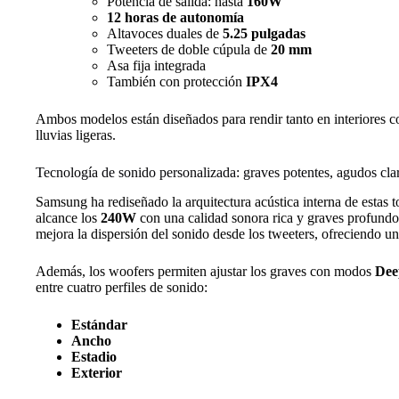
Potencia de salida: hasta
160W
12 horas de autonomía
Altavoces duales de
5.25 pulgadas
Tweeters de doble cúpula de
20 mm
Asa fija integrada
También con protección
IPX4
Ambos modelos están diseñados para rendir tanto en interiores co
lluvias ligeras.
Tecnología de sonido personalizada: graves potentes, agudos cla
Samsung ha rediseñado la arquitectura acústica interna de estas 
alcance los
240W
con una calidad sonora rica y graves profundo
mejora la dispersión del sonido desde los tweeters, ofreciendo u
Además, los woofers permiten ajustar los graves con modos
Dee
entre cuatro perfiles de sonido:
Estándar
Ancho
Estadio
Exterior