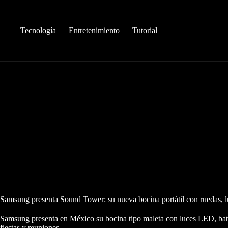
Saltar
al
contenido
Tecnología
Entretenimiento
Tutorial
Samsung presenta Sound Tower: su nueva bocina portátil con ruedas, 
Samsung presenta en México su bocina tipo maleta con luces LED, bater
fiestas y reuniones.