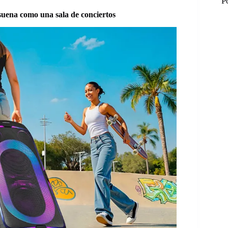
P
suena como una sala de conciertos
M
M