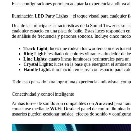
Estas configuraciones permiten adaptar la experiencia auditiva al
Iluminación LED Party Lights+: el toque visual para cualquier fi
Una de las principales características de la Sound Tower es su s
cualquier espacio en una pista de baile. Estas luces responden en 
de análisis de frecuencia y patrones sonoros. Incluye cinco modo
Track Light
: luces que rodean los woofers con efectos est
Ring Light
: resaltado de colores vibrantes alrededor de lo
Line Lights
: cuatro líneas luminosas perimetrales para un
Crystal Lights
: luces en la base que energizan el ambient
Handle Light
: iluminación en el asa con espacio para col
Todo esto pensado para lograr una experiencia audiovisual comp
Conectividad y control inteligente
Ambas torres de sonido son compatibles con
Auracast
para tran
conectarse mediante
Wi-Fi
. Desde el panel de control iluminado
usuarios pueden gestionar música, efectos de sonido y configurac