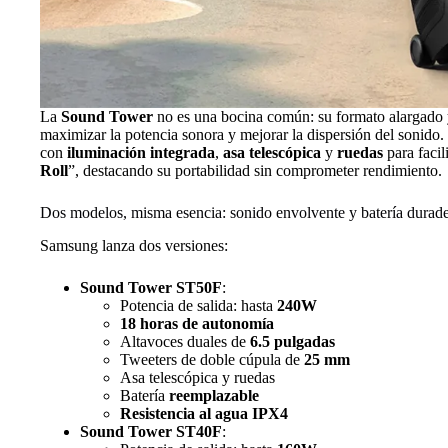
La
Sound Tower
no es una bocina común: su formato alargado 
maximizar la potencia sonora y mejorar la dispersión del sonid
con
iluminación integrada
,
asa telescópica
y
ruedas
para facil
Roll
”, destacando su portabilidad sin comprometer rendimiento.
Dos modelos, misma esencia: sonido envolvente y batería durad
Samsung lanza dos versiones:
Sound Tower ST50F
:
Potencia de salida: hasta
240W
18 horas de autonomía
Altavoces duales de
6.5 pulgadas
Tweeters de doble cúpula de
25 mm
Asa telescópica y ruedas
Batería
reemplazable
Resistencia al agua IPX4
Sound Tower ST40F
: