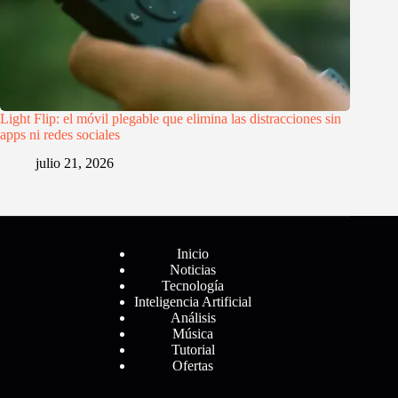
Light Flip: el móvil plegable que elimina las distracciones sin
apps ni redes sociales
julio 21, 2026
Menú
Inicio
Noticias
Tecnología
Inteligencia Artificial
Análisis
Música
Tutorial
Ofertas