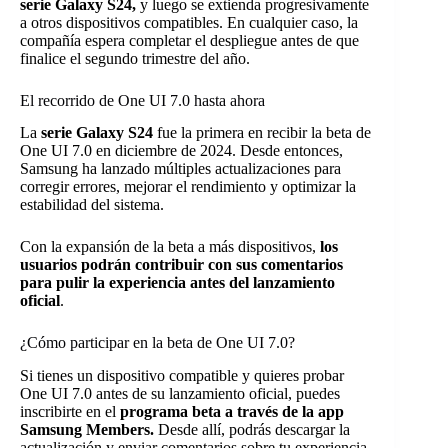
serie Galaxy S24,
y luego se extienda progresivamente
a otros dispositivos compatibles. En cualquier caso, la
compañía espera completar el despliegue antes de que
finalice el segundo trimestre del año.
El recorrido de One UI 7.0 hasta ahora
La
serie Galaxy S24
fue la primera en recibir la beta de
One UI 7.0 en diciembre de 2024. Desde entonces,
Samsung ha lanzado múltiples actualizaciones para
corregir errores, mejorar el rendimiento y optimizar la
estabilidad del sistema.
Con la expansión de la beta a más dispositivos,
los
usuarios podrán contribuir con sus comentarios
para pulir la experiencia antes del lanzamiento
oficial
.
¿Cómo participar en la beta de One UI 7.0?
Si tienes un dispositivo compatible y quieres probar
One UI 7.0 antes de su lanzamiento oficial, puedes
inscribirte en el
programa beta a través de la app
Samsung Members.
Desde allí, podrás descargar la
actualización y enviar comentarios sobre tu experiencia.