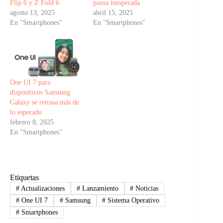
Flip 6 y Z Fold 6
pausa inesperada
agosto 13, 2025
abril 15, 2025
En "Smartphones"
En "Smartphones"
One UI 7 para
dispositivos Samsung
Galaxy se retrasa más de
lo esperado
febrero 8, 2025
En "Smartphones"
Etiquetas
#
Actualizaciones
#
Lanzamiento
#
Noticias
#
One UI 7
#
Samsung
#
Sistema Operativo
#
Smartphones