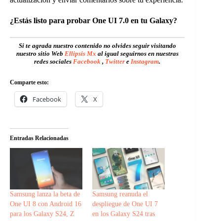
¿Estás listo para probar One UI 7.0 en tu Galaxy?
Si te agrada nuestro contenido no olvides seguir visitando
nuestro sitio Web
Ellipsis Mx
al igual seguirnos en nuestras
redes sociales
Facebook
,
Twitter
e
Instagram
.
Comparte esto:
Facebook
X
Entradas Relacionadas
Samsung lanza la beta de
Samsung reanuda el
One UI 8 con Android 16
despliegue de One UI 7
para los Galaxy S24, Z
en los Galaxy S24 tras