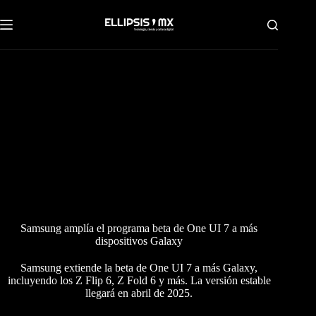
Saltar
al
contenido
Samsung amplía el programa beta de One UI 7 a más
dispositivos Galaxy
Samsung extiende la beta de One UI 7 a más Galaxy,
incluyendo los Z Flip 6, Z Fold 6 y más. La versión estable
llegará en abril de 2025.