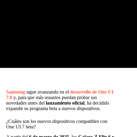
Samsung
sigue avanzando en el
desarrollo de One UI
7.0
y, para que más usuarios puedan probar sus
novedades antes del
lanzamiento oficial
, ha decidido
expandir su programa beta a nuevos dispositivos.
¿Cuáles son los nuevos dispositivos compatibles con
One UI 7 beta?
A partir del
6 de marzo de 2025
, los
Galaxy Z Flip 6 y