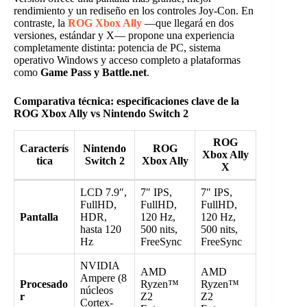
rendimiento y un rediseño en los controles Joy-Con. En
contraste, la
ROG Xbox Ally
—que llegará en dos
versiones, estándar y X— propone una experiencia
completamente distinta: potencia de PC, sistema
operativo Windows y acceso completo a plataformas
como
Game Pass y Battle.net
.
Comparativa técnica: especificaciones clave de la
ROG Xbox Ally vs Nintendo Switch 2
ROG
Caracterís
Nintendo
ROG
Xbox Ally
tica
Switch 2
Xbox Ally
X
LCD 7.9″,
7″ IPS,
7″ IPS,
FullHD,
FullHD,
FullHD,
Pantalla
HDR,
120 Hz,
120 Hz,
hasta 120
500 nits,
500 nits,
Hz
FreeSync
FreeSync
NVIDIA
AMD
AMD
Ampere (8
Procesado
Ryzen™
Ryzen™
núcleos
r
Z2
Z2
Cortex-