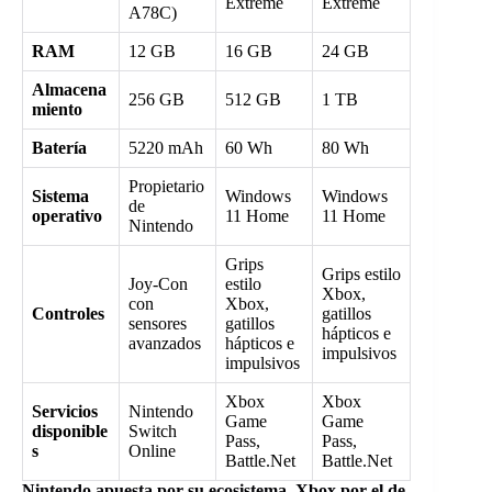
Extreme
Extreme
A78C)
RAM
12 GB
16 GB
24 GB
Almacena
256 GB
512 GB
1 TB
miento
Batería
5220 mAh
60 Wh
80 Wh
Propietario
Sistema
Windows
Windows
de
operativo
11 Home
11 Home
Nintendo
Grips
Grips estilo
Joy-Con
estilo
Xbox,
con
Xbox,
Controles
gatillos
sensores
gatillos
hápticos e
avanzados
hápticos e
impulsivos
impulsivos
Xbox
Xbox
Servicios
Nintendo
Game
Game
disponible
Switch
Pass,
Pass,
s
Online
Battle.Net
Battle.Net
Nintendo apuesta por su ecosistema, Xbox por el de