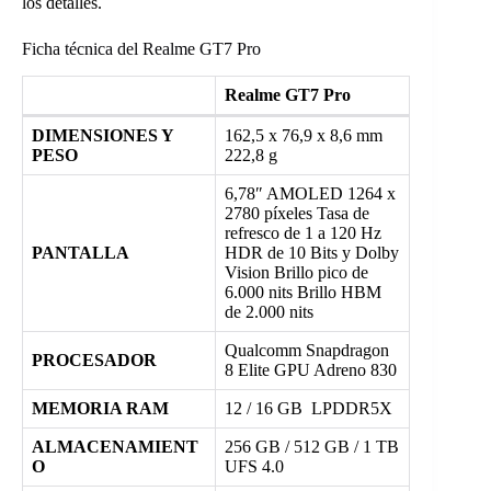
los detalles.
Ficha técnica del Realme GT7 Pro
Realme GT7 Pro
DIMENSIONES Y
162,5 x 76,9 x 8,6 mm
PESO
222,8 g
6,78″ AMOLED 1264 x
2780 píxeles Tasa de
refresco de 1 a 120 Hz
PANTALLA
HDR de 10 Bits y Dolby
Vision Brillo pico de
6.000 nits Brillo HBM
de 2.000 nits
Qualcomm Snapdragon
PROCESADOR
8 Elite GPU Adreno 830
MEMORIA RAM
12 / 16 GB LPDDR5X
ALMACENAMIENT
256 GB / 512 GB / 1 TB
O
UFS 4.0