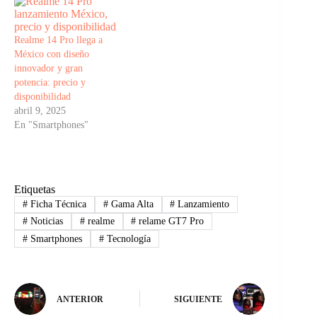
Realme 14 Pro llega a
México con diseño
innovador y gran
potencia: precio y
disponibilidad
abril 9, 2025
En "Smartphones"
Etiquetas
#
Ficha Técnica
#
Gama Alta
#
Lanzamiento
#
Noticias
#
realme
#
relame GT7 Pro
#
Smartphones
#
Tecnología
ANTERIOR
SIGUIENTE