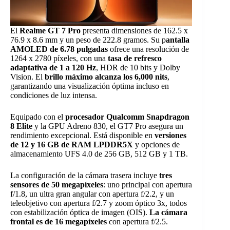
El
Realme GT 7 Pro
presenta dimensiones de 162.5 x
76.9 x 8.6 mm y un peso de 222.8 gramos. Su p
antalla
AMOLED de 6.78 pulgadas
ofrece una resolución de
1264 x 2780 píxeles, con una
tasa de refresco
adaptativa de 1 a 120 Hz
, HDR de 10 bits y Dolby
Vision. El
brillo máximo alcanza los 6,000 nits
,
garantizando una visualización óptima incluso en
condiciones de luz intensa.
Equipado con el
procesador Qualcomm Snapdragon
8 Elite
y la GPU Adreno 830, el GT7 Pro asegura un
rendimiento excepcional. Está disponible en
versiones
de 12 y 16 GB de RAM LPDDR5X
y opciones de
almacenamiento UFS 4.0 de 256 GB, 512 GB y 1 TB.
La configuración de la cámara trasera incluye
tres
sensores de 50 megapíxeles
: uno principal con apertura
f/1.8, un ultra gran angular con apertura f/2.2, y un
teleobjetivo con apertura f/2.7 y zoom óptico 3x, todos
con estabilización óptica de imagen (OIS).
La cámara
frontal es de 16 megapíxeles
con apertura f/2.5.