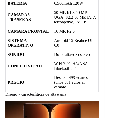
BATERÍA
6.500mAh 120W
50 MP, f/1.8 50 MP
CÁMARAS
UGA, f/2.2 50 MP, f/2.7,
TRASERAS
teleobjetivo, 3x OIS
CÁMARA FRONTAL
16 MP, f/2.5
SISTEMA
Android 15 Realme UI
OPERATIVO
6.0
SONIDO
Doble altavoz estéreo
WiFi 7 5G SA/NSA
CONECTIVIDAD
Bluetooth 5.4
Desde 4.499 yuanes
PRECIO
(unos 581 euros al
cambio)
Diseño y características de alta gama