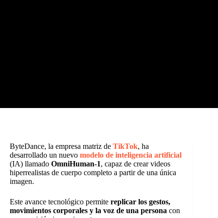
ByteDance, la empresa matriz de
TikTok
, ha
desarrollado un nuevo
modelo de inteligencia artificial
(IA) llamado
OmniHuman-1
, capaz de crear videos
hiperrealistas de cuerpo completo a partir de una única
imagen.
Este avance tecnológico permite
replicar los gestos,
movimientos corporales y la voz de una persona
con