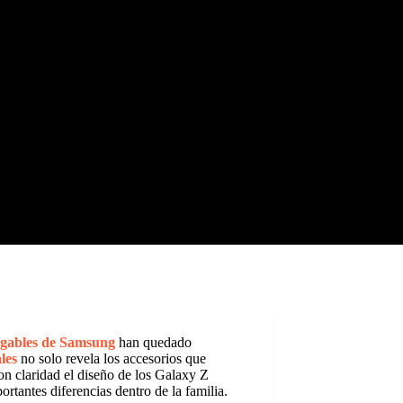
egables de Samsung
han quedado
ales
no solo revela los accesorios que
n claridad el diseño de los Galaxy Z
tantes diferencias dentro de la familia.