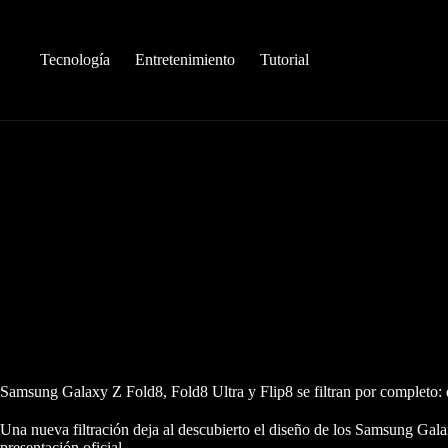
Saltar
al
contenido
Tecnología
Entretenimiento
Tutorial
Samsung Galaxy Z Fold8, Fold8 Ultra y Flip8 se filtran por completo: d
Una nueva filtración deja al descubierto el diseño de los Samsung Gala
presentación oficial.