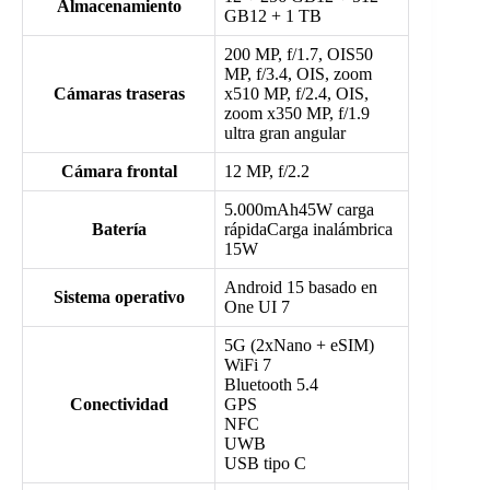
Almacenamiento
GB12 + 1 TB
200 MP, f/1.7, OIS50
MP, f/3.4, OIS, zoom
Cámaras traseras
x510 MP, f/2.4, OIS,
zoom x350 MP, f/1.9
ultra gran angular
Cámara frontal
12 MP, f/2.2
5.000mAh45W carga
Batería
rápidaCarga inalámbrica
15W
Android 15 basado en
Sistema operativo
One UI 7
5G (2xNano + eSIM)
WiFi 7
Bluetooth 5.4
Conectividad
GPS
NFC
UWB
USB tipo C