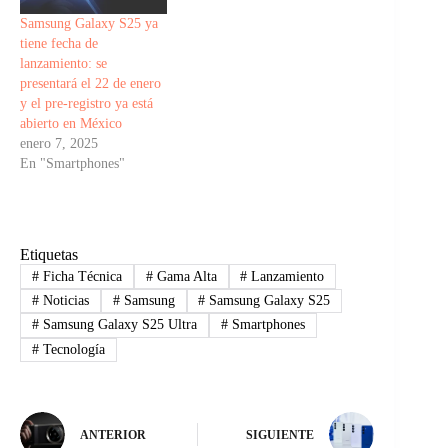
Samsung Galaxy S25 ya
tiene fecha de
lanzamiento: se
presentará el 22 de enero
y el pre-registro ya está
abierto en México
enero 7, 2025
En "Smartphones"
Etiquetas
#
Ficha Técnica
#
Gama Alta
#
Lanzamiento
#
Noticias
#
Samsung
#
Samsung Galaxy S25
#
Samsung Galaxy S25 Ultra
#
Smartphones
#
Tecnología
ANTERIOR
SIGUIENTE