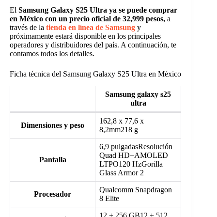
El
Samsung Galaxy S25 Ultra ya se puede comprar
en México con un precio oficial de 32,999 pesos,
a
través de la
tienda en línea de Samsung
y
próximamente estará disponible en los principales
operadores y distribuidores del país. A continuación, te
contamos todos los detalles.
Ficha técnica del Samsung Galaxy S25 Ultra en México
Samsung galaxy s25
ultra
162,8 x 77,6 x
Dimensiones y peso
8,2mm218 g
6,9 pulgadasResolución
Quad HD+AMOLED
Pantalla
LTPO120 HzGorilla
Glass Armor 2
Qualcomm Snapdragon
Procesador
8 Elite
12 + 256 GB12 + 512