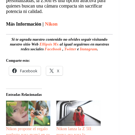
personalizadas, la Z50II es una opción atractiva para
quienes buscan una cámara compacta sin sacrificar
potencia ni calidad.
Más Información |
Nikon
Si te agrada nuestro contenido no olvides seguir visitando
nuestro sitio Web
Ellipsis Mx
al igual seguirnos en nuestras
redes sociales
Facebook
,
Twitter
e
Instagram
.
Comparte esto:
Facebook
X
Entradas Relacionadas
Nikon propone el regalo
Nikon lanza la Z 5II:
perfecto para mamá en su
nueva era para la