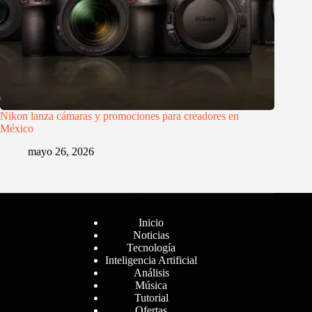
Nikon lanza cámaras y promociones para creadores en
México
mayo 26, 2026
Menú
Inicio
Noticias
Tecnología
Inteligencia Artificial
Análisis
Música
Tutorial
Ofertas