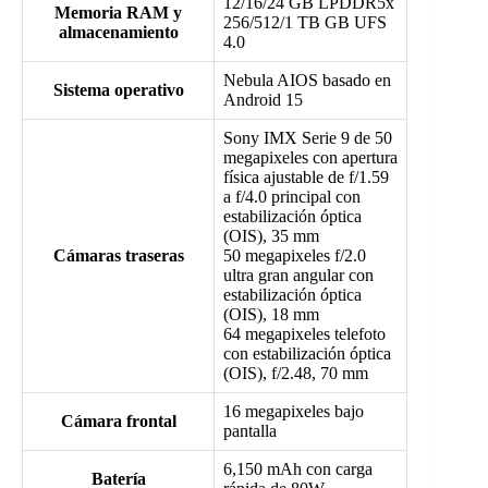
12/16/24 GB LPDDR5x
Memoria RAM y
256/512/1 TB GB UFS
almacenamiento
4.0
Nebula AIOS basado en
Sistema operativo
Android 15
Sony IMX Serie 9 de 50
megapixeles con apertura
física ajustable de f/1.59
a f/4.0 principal con
estabilización óptica
(OIS), 35 mm
Cámaras traseras
50 megapixeles f/2.0
ultra gran angular con
estabilización óptica
(OIS), 18 mm
64 megapixeles telefoto
con estabilización óptica
(OIS), f/2.48, 70 mm
16 megapixeles bajo
Cámara frontal
pantalla
6,150 mAh con carga
Batería