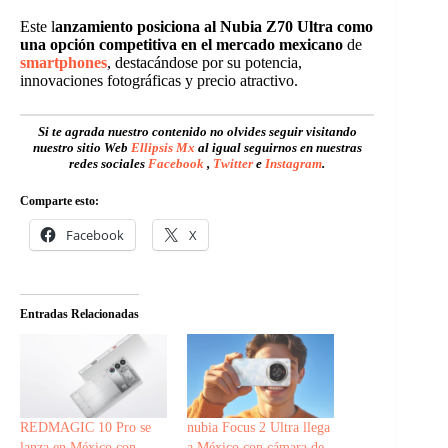
Este l
anzamiento posiciona al Nubia Z70 Ultra como
una opción competitiva en el mercado mexicano
de
smartphones
, destacándose por su potencia,
innovaciones fotográficas y precio atractivo.
Si te agrada nuestro contenido no olvides seguir visitando
nuestro sitio Web
Ellipsis Mx
al igual seguirnos en nuestras
redes sociales
Facebook
,
Twitter
e
Instagram
.
Comparte esto:
Facebook
X
Entradas Relacionadas
REDMAGIC 10 Pro se
nubia Focus 2 Ultra llega
lanza en México con
a México con cámara de