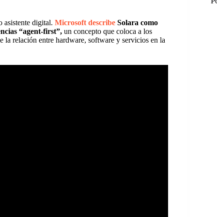
P
 asistente digital.
Microsoft describe
Solara como
cias “agent-first”,
un concepto que coloca a los
e la relación entre hardware, software y servicios en la
M
M