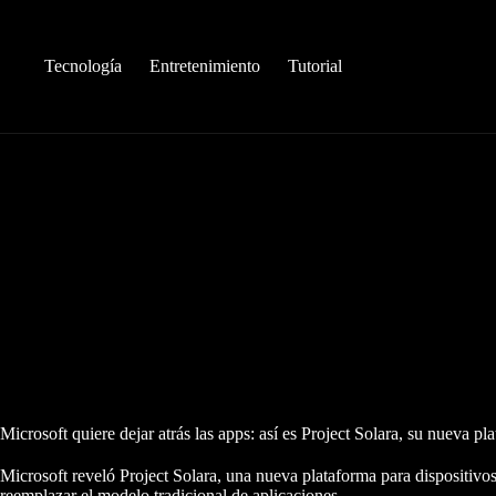
Saltar
al
contenido
Tecnología
Entretenimiento
Tutorial
Microsoft quiere dejar atrás las apps: así es Project Solara, su nueva p
Microsoft reveló Project Solara, una nueva plataforma para dispositiv
reemplazar el modelo tradicional de aplicaciones.