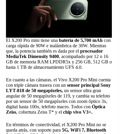
El X200 Pro mini tiene una
batería de 5,700 mAh
con
carga rápida de 90W e inalámbrica de 30W. Mientras
que, la potencia también es dada por el
procesador
MediaTek Dimensity 9400
, acompañado por 12 o 16
GB de memoria RAM LPDDR5x y 256 GB, 512 GB o
hasta 1 TB de almacenamiento UFS 4.0.
En cuanto a las cámaras. el Vivo X200 Pro Mini cuenta
con triple cámara trasera con un
sensor principal Sony
LYT-818 de 50 megapíxeles,
un sensor ultra gran
angular de
50 megapíxeles de 119, y cambia su telefoto
por un sensor de 50 megapíxeles con zoom óptico 3x,
digital hasta 100x, telefoto macro. Todos con
Óptica
Zeiss
, cobertura Zeiss T* y el
chip vivo V3+.
En términos de conectividad, el X200 Pro Mini no se
queda atrás, con soporte para
5G, WiFi 7, Bluetooth