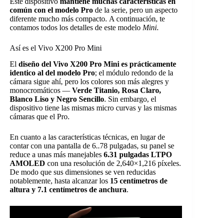
Este dispositivo
mantiene muchas características en
común con el modelo Pro
de la serie, pero un aspecto
diferente mucho más compacto. A continuación, te
contamos todos los detalles de este modelo
Mini
.
Así es el Vivo X200 Pro Mini
El
diseño del Vivo X200 Pro Mini es prácticamente
identico al del modelo Pro
; el módulo redondo de la
cámara sigue ahí, pero los colores son más alegres y
monocromáticos —
Verde Titanio, Rosa Claro,
Blanco Liso y Negro Sencillo
. Sin embargo, el
dispositivo tiene las mismas micro curvas y las mismas
cámaras que el Pro.
En cuanto a las características técnicas, en lugar de
contar con una pantalla de 6..78 pulgadas, su panel se
reduce a unas más manejables
6.31 pulgadas LTPO
AMOLED
con una resolución de 2,640×1,216 píxeles.
De modo que sus dimensiones se ven reducidas
notablemente, hasta alcanzar los
15 centímetros de
altura y 7.1 centímetros de anchura
.