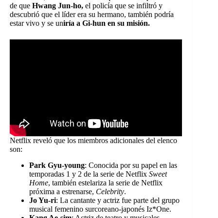
de que
Hwang Jun-ho,
el policía que se infiltró y
descubrió que el líder era su hermano, también podría
estar vivo y se un
iría a Gi-hun en su misión.
Netflix reveló que los miembros adicionales del elenco
son:
Park Gyu-young
: Conocida por su papel en las
temporadas 1 y 2 de la serie de Netflix
Sweet
Home
, también estelariza la serie de Netflix
próxima a estrenarse,
Celebrity
.
Jo Yu-ri
: La cantante y actriz fue parte del grupo
musical femenino surcoreano-japonés Iz*One.
Kang Ae-sim
: Actriz de teatro y musicales