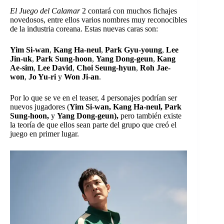
El Juego del Calamar
2 contará con muchos fichajes
novedosos, entre ellos varios nombres muy reconocibles
de la industria coreana. Estas nuevas caras son:
Yim Si-wan
,
Kang Ha-neul
,
Park Gyu-young
,
Lee
Jin-uk
,
Park Sung-hoon
,
Yang Dong-geun
,
Kang
Ae-sim
,
Lee David
,
Choi Seung-hyun
,
Roh Jae-
won
,
Jo Yu-ri
y
Won Ji-an
.
Por lo que se ve en el teaser, 4 personajes podrían ser
nuevos jugadores (
Yim Si-wan,
Kang Ha-neul, Park
Sung-hoon,
y
Yang Dong-geun),
pero también existe
la teoría de que ellos sean parte del grupo que creó el
juego en primer lugar.