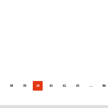
38
39
40
41
42
43
…
86