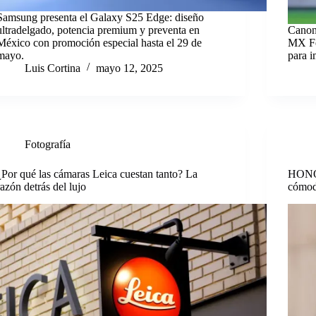
Samsung presenta el Galaxy S25 Edge: diseño
ultradelgado, potencia premium y preventa en
Canon 
México con promoción especial hasta el 29 de
MX Fe
mayo.
para i
Luis Cortina
mayo 12, 2025
Fotografía
¿Por qué las cámaras Leica cuestan tanto? La
HONOR
razón detrás del lujo
cómod