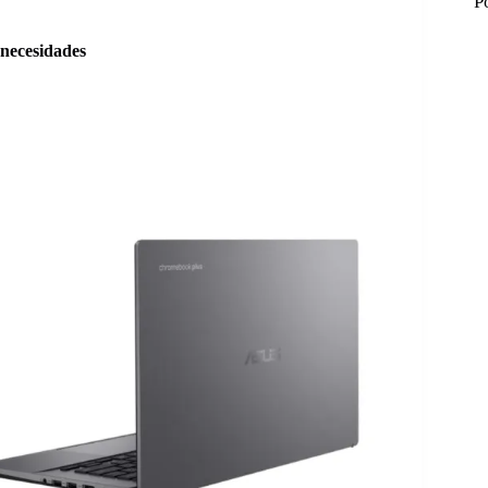
P
 necesidades
M
M