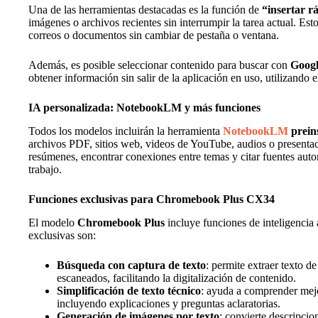
Una de las herramientas destacadas es la función de
“insertar r
imágenes o archivos recientes sin interrumpir la tarea actual. Es
correos o documentos sin cambiar de pestaña o ventana.
Además, es posible seleccionar contenido para buscar con
Googl
obtener información sin salir de la aplicación en uso, utilizando e
IA personalizada: NotebookLM y más funciones
Todos los modelos incluirán la herramienta
NotebookLM
prein
archivos PDF, sitios web, videos de YouTube, audios o presenta
resúmenes, encontrar conexiones entre temas y citar fuentes aut
trabajo.
Funciones exclusivas para Chromebook Plus CX34
El modelo
Chromebook Plus
incluye funciones de inteligencia a
exclusivas son:
Búsqueda con captura de texto
: permite extraer texto 
escaneados, facilitando la digitalización de contenido.
Simplificación de texto técnico
: ayuda a comprender mej
incluyendo explicaciones y preguntas aclaratorias.
Generación de imágenes por texto
: convierte descripci