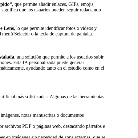
ápido”
, que permite añadir enlaces, GIFs, emojis,
to significa que los usuarios pueden seguir redactando
e Lens
, lo que permite identificar fotos o videos y
l menú Selector o la tecla de captura de pantalla.
stalada
, una solución que permite a los usuarios subir
ciones. Esta IA personalizada puede generar
omáticamente, ayudando tanto en el estudio como en el
rtificial más sofisticadas. Algunas de las herramientas
de imágenes, notas manuscritas o documentos
or archivos PDF o páginas web, destacando párrafos e
ones en imágenes sin necesidad de apps externas, que se