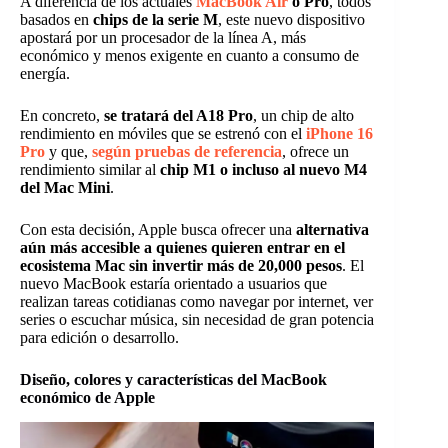
A diferencia de los actuales
MacBook Air
o Pro
, todos
basados en
chips de la serie M
, este nuevo dispositivo
apostará por un procesador de la línea A, más
económico y menos exigente en cuanto a consumo de
energía.
En concreto,
se tratará del A18 Pro
, un chip de alto
rendimiento en móviles que se estrenó con el
iPhone 16
Pro
y que,
según pruebas de referencia
, ofrece un
rendimiento similar al
chip M1 o incluso al nuevo M4
del Mac Mini
.
Con esta decisión, Apple busca ofrecer una
alternativa
aún más accesible a quienes quieren entrar en el
ecosistema Mac sin invertir más de 20,000 pesos
. El
nuevo MacBook estaría orientado a usuarios que
realizan tareas cotidianas como navegar por internet, ver
series o escuchar música, sin necesidad de gran potencia
para edición o desarrollo.
Diseño, colores y características del MacBook
económico de Apple