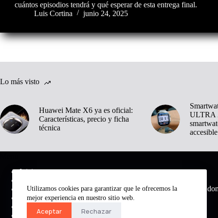
cuántos episodios tendrá y qué esperar de esta entrega final.
Luis Cortina
junio 24, 2025
Lo más visto
Smartwa
Huawei Mate X6 ya es oficial:
ULTRA 2
Características, precio y ficha
smartwat
técnica
accesible
Menú
Inicio
Noticias
Medio digital do
Utilizamos cookies para garantizar que le ofrecemos la
Tecnología
Inteligencia Artificial
mejor experiencia en nuestro sitio web.
Análisis
Aceptar
Rechazar
Música