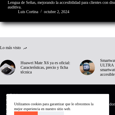
Lengua de Señas, mejorando la accesibilidad para clientes con di
auditiva.
Luis Cortina
octubre 2, 2024
Lo más visto
Smartwa
Huawei Mate X6 ya es oficial:
ULTRA 2
Características, precio y ficha
smartwat
técnica
accesible
Menú
Inicio
Noticias
Medio digital do
Utilizamos cookies para garantizar que le ofrecemos la
Tecnología
Inteligencia Artificial
mejor experiencia en nuestro sitio web.
Análisis